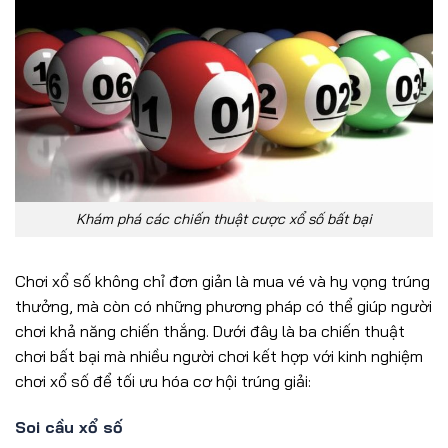
Khám phá các chiến thuật cược xổ số bất bại
Chơi xổ số không chỉ đơn giản là mua vé và hy vọng trúng
thưởng, mà còn có những phương pháp có thể giúp người
chơi khả năng chiến thắng. Dưới đây là ba chiến thuật
chơi bất bại mà nhiều người chơi kết hợp với kinh nghiệm
chơi xổ số để tối ưu hóa cơ hội trúng giải:
Soi cầu xổ số