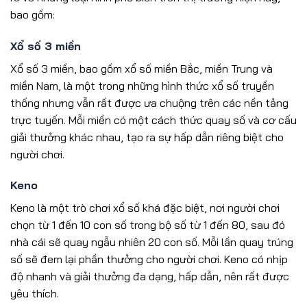
bao gồm:
Xổ số 3 miền
Xổ số 3 miền, bao gồm xổ số miền Bắc, miền Trung và
miền Nam, là một trong những hình thức xổ số truyền
thống nhưng vẫn rất được ưa chuộng trên các nền tảng
trực tuyến. Mỗi miền có một cách thức quay số và cơ cấu
giải thưởng khác nhau, tạo ra sự hấp dẫn riêng biệt cho
người chơi.
Keno
Keno là một trò chơi xổ số khá đặc biệt, nơi người chơi
chọn từ 1 đến 10 con số trong bộ số từ 1 đến 80, sau đó
nhà cái sẽ quay ngẫu nhiên 20 con số. Mỗi lần quay trúng
số sẽ đem lại phần thưởng cho người chơi. Keno có nhịp
độ nhanh và giải thưởng đa dạng, hấp dẫn, nên rất được
yêu thích.