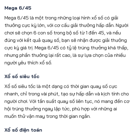
Mega 6/45
Mega 6/45 là một trong những loại hình xổ số có giải
thưởng cực kỳ lớn, với cơ cấu giải thưởng hấp dẫn. Người
chơi sẽ chọn 6 con số trong bộ số từ 1 đến 45, và nếu
đúng với kết quả quay số, bạn sẽ nhận được giải thưởng
cực kỳ giá trị. Mega 6/45 có tỷ lệ trúng thưởng khá thấp,
nhưng phần thưởng lại rất cao, là sự lựa chọn của nhiều
người yêu thích xổ số.
Xổ số siêu tốc
Xổ số siêu tốc là một dạng có thời gian quay số cực
nhanh, chỉ trong vài phút, tạo sự hấp dẫn và kịch tính cho
người chơi. Với tần suất quay số liên tục, nó mang đến cơ
hội trúng thưởng ngay lập tức, phù hợp với những ai
muốn thử vận may trong thời gian ngắn.
Xổ số điện toán