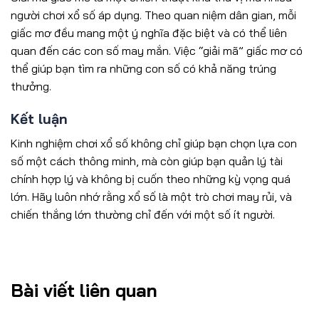
người chơi xổ số áp dụng. Theo quan niệm dân gian, mỗi
giấc mơ đều mang một ý nghĩa đặc biệt và có thể liên
quan đến các con số may mắn. Việc “giải mã” giấc mơ có
thể giúp bạn tìm ra những con số có khả năng trúng
thưởng.
Kết luận
Kinh nghiệm chơi xổ số không chỉ giúp bạn chọn lựa con
số một cách thông minh, mà còn giúp bạn quản lý tài
chính hợp lý và không bị cuốn theo những kỳ vọng quá
lớn. Hãy luôn nhớ rằng xổ số là một trò chơi may rủi, và
chiến thắng lớn thường chỉ đến với một số ít người.
Bài viết liên quan