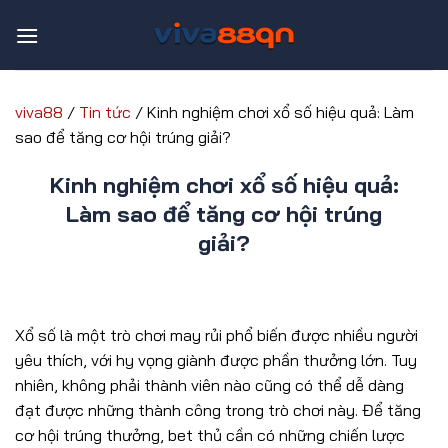
Bỏ
qua
nội
dung
viva88
/
Tin tức
/
Kinh nghiệm chơi xổ số hiệu quả: Làm
sao để tăng cơ hội trúng giải?
Kinh nghiệm chơi xổ số hiệu quả:
Làm sao để tăng cơ hội trúng
giải?
Xổ số là một trò chơi may rủi phổ biến được nhiều người
yêu thích, với hy vọng giành được phần thưởng lớn. Tuy
nhiên, không phải thành viên nào cũng có thể dễ dàng
đạt được những thành công trong trò chơi này. Để tăng
cơ hội trúng thưởng, bet thủ cần có những chiến lược