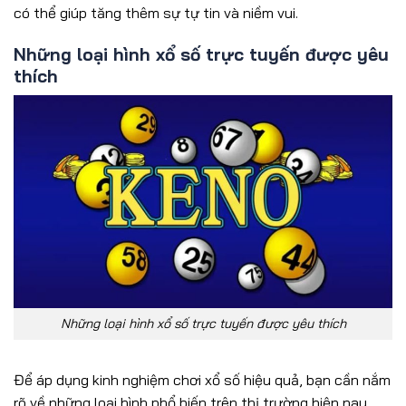
có thể giúp tăng thêm sự tự tin và niềm vui.
Những loại hình xổ số trực tuyến được yêu
thích
Những loại hình xổ số trực tuyến được yêu thích
Để áp dụng kinh nghiệm chơi xổ số hiệu quả, bạn cần nắm
rõ về những loại hình phổ biến trên thị trường hiện nay,