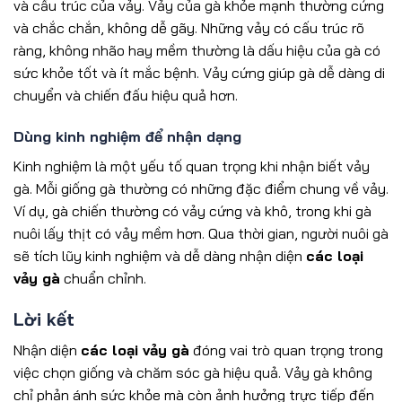
và cấu trúc của vảy. Vảy của gà khỏe mạnh thường cứng
và chắc chắn, không dễ gãy. Những vảy có cấu trúc rõ
ràng, không nhão hay mềm thường là dấu hiệu của gà có
sức khỏe tốt và ít mắc bệnh. Vảy cứng giúp gà dễ dàng di
chuyển và chiến đấu hiệu quả hơn.
Dùng kinh nghiệm để nhận dạng
Kinh nghiệm là một yếu tố quan trọng khi nhận biết vảy
gà. Mỗi giống gà thường có những đặc điểm chung về vảy.
Ví dụ, gà chiến thường có vảy cứng và khô, trong khi gà
nuôi lấy thịt có vảy mềm hơn. Qua thời gian, người nuôi gà
sẽ tích lũy kinh nghiệm và dễ dàng nhận diện
các loại
vảy gà
chuẩn chỉnh.
Lời kết
Nhận diện
các loại vảy gà
đóng vai trò quan trọng trong
việc chọn giống và chăm sóc gà hiệu quả. Vảy gà không
chỉ phản ánh sức khỏe mà còn ảnh hưởng trực tiếp đến