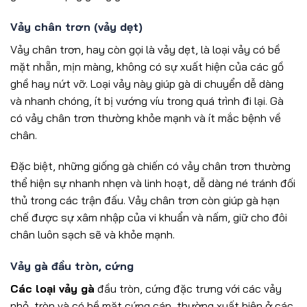
Vảy chân trơn (vảy dẹt)
Vảy chân trơn, hay còn gọi là vảy dẹt, là loại vảy có bề
mặt nhẵn, mịn màng, không có sự xuất hiện của các gồ
ghề hay nứt vỡ. Loại vảy này giúp gà di chuyển dễ dàng
và nhanh chóng, ít bị vướng víu trong quá trình đi lại. Gà
có vảy chân trơn thường khỏe mạnh và ít mắc bệnh về
chân.
Đặc biệt, những giống gà chiến có vảy chân trơn thường
thể hiện sự nhanh nhẹn và linh hoạt, dễ dàng né tránh đối
thủ trong các trận đấu. Vảy chân trơn còn giúp gà hạn
chế được sự xâm nhập của vi khuẩn và nấm, giữ cho đôi
chân luôn sạch sẽ và khỏe mạnh.
Vảy gà đầu tròn, cứng
Các loại vảy gà
đầu tròn, cứng đặc trưng với các vảy
nhỏ, tròn và có bề mặt cứng cáp, thường xuất hiện ở các