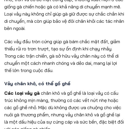
giống gà chiến hoặc gà có khả năng di chuyển mạnh mẽ.
Loại vảy này không chỉ giúp gà giữ được sự chắc chắn khi
di chuyển, mà còn giúp bảo vệ đôi chân khỏi các tác nhân
bên ngoài.
Các vảy đầu tròn cứng giúp gà bám chắc mặt đất, giảm
thiểu rủi ro trơn trượt, tạo sự ổn định khi chạy nhảy.
Trong các trận chiến, gà sở hữu vảy chân này có thể di
chuyển một cách nhanh chóng và dẻo dai, mang lại lợi
thế lớn trong cuộc đấu.
Vảy chân khô, có thể gồ ghề
Các loại vảy gà
chân khô và gồ ghề là loại vảy có cấu
trúc không mịn màng, thường có các vết nứt nhẹ hoặc
các gồ ghề nhỏ. Mặc dù không được ưa chuộng cho việc
nuôi gà thương phẩm, nhưng vảy chân khô và gồ ghề lại
là một dấu hiệu của sự cứng cáp và sức bền, đặc biệt đối
với các giống gà chiến.