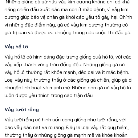
Những giống gà sở hữu vảy kim cương không chỉ có khả
năng chiến đấu xuất sắc mà còn ít mắc bệnh, vì vảy kim
cương giúp bảo vệ chân gà khỏi các yếu tố gây hại. Chính
vì những đặc điểm này, gà có vảy kim cương thường có
giá trị cao và được ưa chuộng trong các cuộc thi đấu gà.
Vảy hồ lô
Vảy hồ lô có hình dáng đặc trưng giống quả hồ lô, với các
vảy xếp thành vòng tròn đồng đều. Những giống gà có
vảy hồ lô thường rất khỏe mạnh, dẻo dai và ít mắc bệnh.
Loại vảy này thường thấy ở các giống gà chiến, giúp gà di
chuyển linh hoạt và mạnh mẽ. Những con gà có vảy hồ lô
luôn được yêu thích trong các trận đấu.
Vảy lưỡi rồng
Vảy lưỡi rồng có hình uốn cong giống như lưỡi rồng, với
các vảy sắc nét và rõ ràng. Đây là loại vảy rất quý hiếm,
thường thấy ở những giống gà mạnh mẽ và khỏe khoắn.