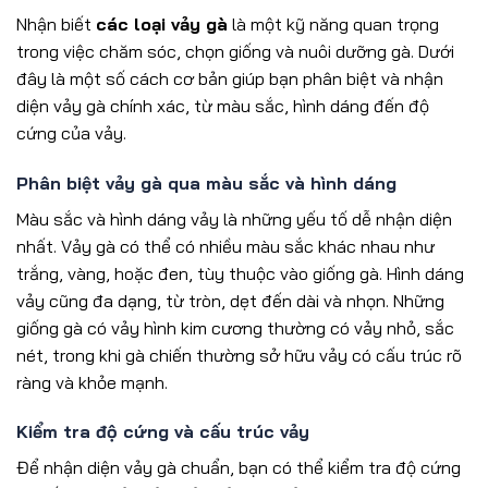
Nhận biết
các loại vảy gà
là một kỹ năng quan trọng
trong việc chăm sóc, chọn giống và nuôi dưỡng gà. Dưới
đây là một số cách cơ bản giúp bạn phân biệt và nhận
diện vảy gà chính xác, từ màu sắc, hình dáng đến độ
cứng của vảy.
Phân biệt vảy gà qua màu sắc và hình dáng
Màu sắc và hình dáng vảy là những yếu tố dễ nhận diện
nhất. Vảy gà có thể có nhiều màu sắc khác nhau như
trắng, vàng, hoặc đen, tùy thuộc vào giống gà. Hình dáng
vảy cũng đa dạng, từ tròn, dẹt đến dài và nhọn. Những
giống gà có vảy hình kim cương thường có vảy nhỏ, sắc
nét, trong khi gà chiến thường sở hữu vảy có cấu trúc rõ
ràng và khỏe mạnh.
Kiểm tra độ cứng và cấu trúc vảy
Để nhận diện vảy gà chuẩn, bạn có thể kiểm tra độ cứng