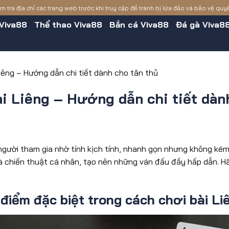
m tra địa chỉ các trang web trước khi truy cập để tránh bị lừa đảo và bảo vệ quy
Viva88
Thể thao Viva88
Bắn cá Viva88
Đá gà Viva8
iêng – Hướng dẫn chi tiết dành cho tân thủ
i Liêng – Hướng dẫn chi tiết dàn
người tham gia nhờ tính kịch tính, nhanh gọn nhưng không kém 
à chiến thuật cá nhân, tạo nên những ván đấu đầy hấp dẫn. H
à điểm đặc biệt trong cách chơi bài Li