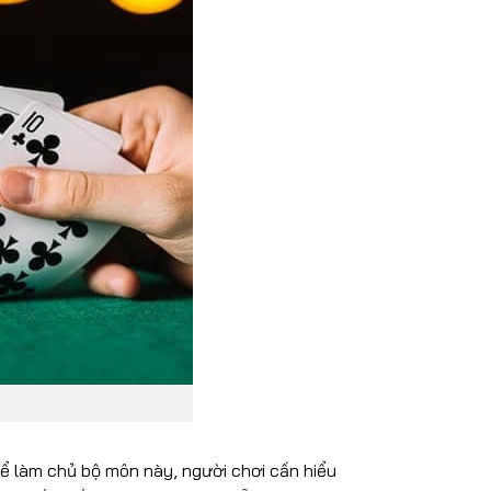
Để làm chủ bộ môn này, người chơi cần hiểu