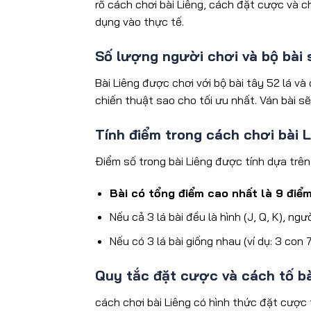
rõ cách chơi bài Liêng, cách đặt cược và c
dụng vào thực tế.
Số lượng người chơi và bộ bài
Bài Liêng được chơi với bộ bài tây 52 lá và
chiến thuật sao cho tối ưu nhất. Ván bài sẽ
Tính điểm trong cách chơi bài 
Điểm số trong bài Liêng được tính dựa trên 
Bài có tổng điểm cao nhất là 9 điể
Nếu cả 3 lá bài đều là hình (J, Q, K), ng
Nếu có 3 lá bài giống nhau (ví dụ: 3 con 7
Quy tắc đặt cược và cách tố bà
cách chơi bài Liêng có hình thức đặt cược