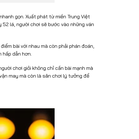
i nhanh gọn. Xuất phát từ miền Trung Việt
tây 52 lá, người chơi sẽ bước vào những ván
o điểm bài với nhau mà còn phải phán đoán,
ên hấp dẫn hơn.
 người chơi giỏi không chỉ cần bài mạnh mà
ào vận may mà còn là sân chơi lý tưởng để