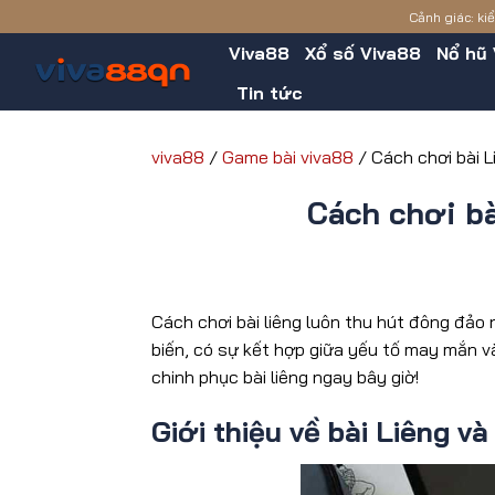
Bỏ
Cảnh giác: kiể
qua
Viva88
Xổ số Viva88
Nổ hũ 
nội
Tin tức
dung
viva88
/
Game bài viva88
/
Cách chơi bài L
Cách chơi bà
Cách chơi bài liêng luôn thu hút đông đảo 
biến, có sự kết hợp giữa yếu tố may mắn v
chinh phục bài liêng ngay bây giờ!
Giới thiệu về bài Liêng v