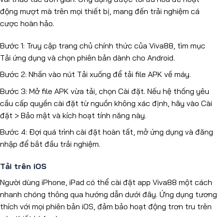
động mượt mà trên mọi thiết bị, mang đến trải nghiệm cá
cược hoàn hảo.
Bước 1: Truy cập trang chủ chính thức của Viva88, tìm mục
Tải ứng dụng và chọn phiên bản dành cho Android.
Bước 2: Nhấn vào nút Tải xuống để tải file APK về máy.
Bước 3: Mở file APK vừa tải, chọn Cài đặt. Nếu hệ thống yêu
cầu cấp quyền cài đặt từ nguồn không xác định, hãy vào Cài
đặt > Bảo mật và kích hoạt tính năng này.
Bước 4: Đợi quá trình cài đặt hoàn tất, mở ứng dụng và đăng
nhập để bắt đầu trải nghiệm.
Tải trên iOS
Người dùng iPhone, iPad có thể cài đặt app Viva88 một cách
nhanh chóng thông qua hướng dẫn dưới đây. Ứng dụng tương
thích với mọi phiên bản iOS, đảm bảo hoạt động trơn tru trên