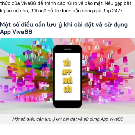
thức của Viva88 để tránh các rủi ro về bảo mật. Nếu gặp bất
kỳ sự cố nào, đội ngũ hỗ trợ luôn sẵn sàng giải đáp 24/7.
Một số điều cần lưu ý khi cài đặt và sử dụng
App Viva88
Một số điều cần lưu ý khi cài đặt và sử dụng App Viva88