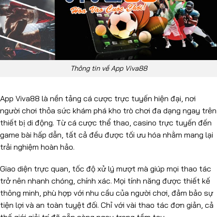
Thông tin về App Viva88
App Viva88 là nền tảng cá cược trực tuyến hiện đại, nơi
người chơi thỏa sức khám phá kho trò chơi đa dạng ngay trên
thiết bị di động. Từ cá cược thể thao, casino trực tuyến đến
game bài hấp dẫn, tất cả đều được tối ưu hóa nhằm mang lại
trải nghiệm hoàn hảo.
Giao diện trực quan, tốc độ xử lý mượt mà giúp mọi thao tác
trở nên nhanh chóng, chính xác. Mọi tính năng được thiết kế
thông minh, phù hợp với nhu cầu của người chơi, đảm bảo sự
tiện lợi và an toàn tuyệt đối. Chỉ với vài thao tác đơn giản, cả