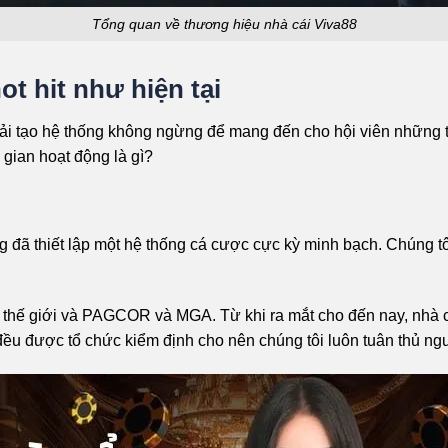
Tổng quan về thương hiệu nhà cái Viva88
ot hit như hiện tại
ải tạo hệ thống không ngừng để mang đến cho hội viên những 
gian hoạt động là gì?
g đã thiết lập một hệ thống cá cược cực kỳ minh bạch. Chúng 
 thế giới và PAGCOR và MGA. Từ khi ra mắt cho đến nay, nhà c
đều được tổ chức kiểm định cho nên chúng tôi luôn tuân thủ ngu