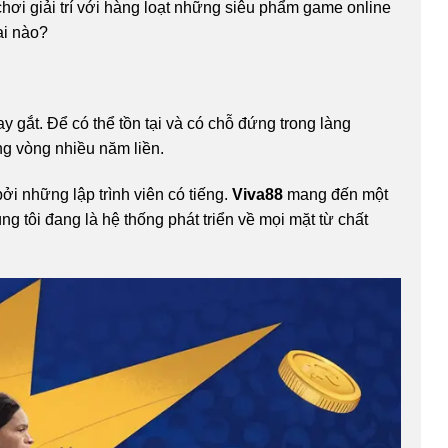
 chơi giải trí với hàng loạt những siêu phẩm game online
ai nào?
 gắt. Để có thể tồn tại và có chỗ đứng trong làng
ng vòng nhiều năm liền.
ởi những lập trình viên có tiếng.
Viva88
mang đến một
 tôi đang là hệ thống phát triển về mọi mặt từ chất