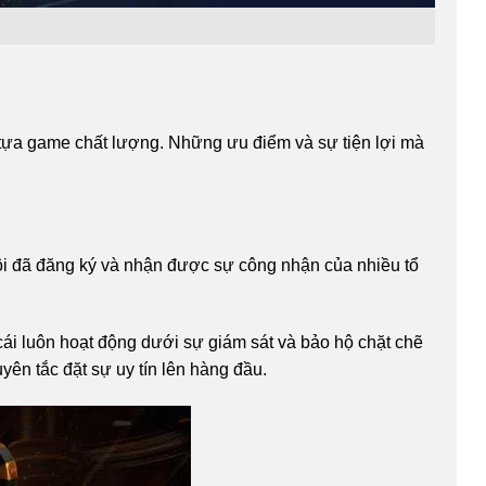
tựa game chất lượng. Những ưu điểm và sự tiện lợi mà
tôi đã đăng ký và nhận được sự công nhận của nhiều tổ
ái luôn hoạt động dưới sự giám sát và bảo hộ chặt chẽ
yên tắc đặt sự uy tín lên hàng đầu.