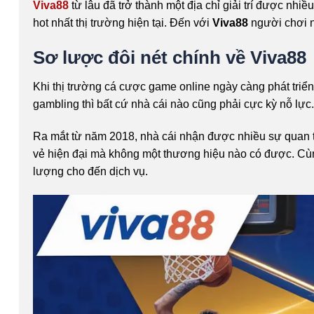
Viva88
từ lâu đã trở thành một địa chỉ giải trí được nh
hot nhất thị trường hiện tại. Đến với
Viva88
người chơi 
Sơ lược đôi nét chính về Viva88
Khi thị trường cá cược game online ngày càng phát triển
gambling thì bất cứ nhà cái nào cũng phải cực kỳ nỗ lực
Ra mắt từ năm 2018, nhà cái nhận được nhiều sự quan tâm
vẻ hiện đại mà không một thương hiệu nào có được. Cùng 
lượng cho đến dịch vụ.