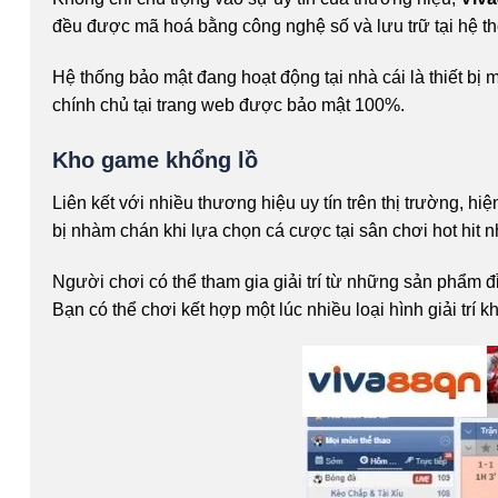
đều được mã hoá bằng công nghệ số và lưu trữ tại hệ t
Hệ thống bảo mật đang hoạt động tại nhà cái là thiết bị
chính chủ tại trang web được bảo mật 100%.
Kho game khổng lồ
Liên kết với nhiều thương hiệu uy tín trên thị trường, hi
bị nhàm chán khi lựa chọn cá cược tại sân chơi hot hit nh
Người chơi có thể tham gia giải trí từ những sản phẩm đ
Bạn có thể chơi kết hợp một lúc nhiều loại hình giải tr