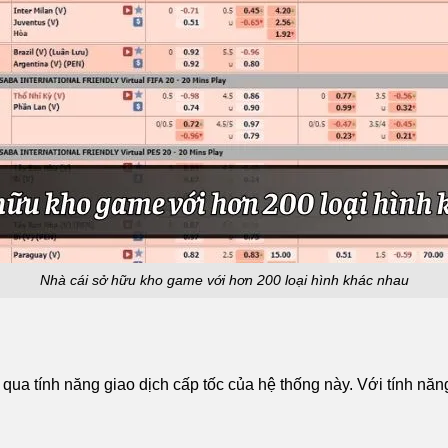
Nhà cái sở hữu kho game với hơn 200 loại hình khác nhau
ua tính năng giao dịch cấp tốc của hệ thống này. Với tính năng