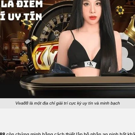
Viva88 là một địa chỉ giải trí cực kỳ uy tín và minh bạch
a88
còn chứng minh bằng cách thiết lập bộ phận an ninh bất kh