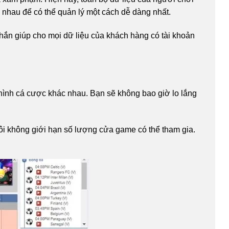
 nhau để có thể quản lý một cách dễ dàng nhất.
chắn giúp cho mọi dữ liệu của khách hàng có tài khoản
ình cá cược khác nhau. Bạn sẽ không bao giờ lo lắng
tôi không giới hạn số lượng cửa game có thể tham gia.